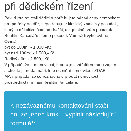
při dědickém řízení
Pokud jste se stali dědici a potřebujete odhad ceny nemovitosti
pro potřeby notáře, nepotřebujete klasický znalecký posudek,
který je několikanásobně dražší, ale postačí Vám posudek
Realitní Kanceláře. Tento posudek Vám rádi vyhotovíme.
Cena:
2
byt do 100m
- 1.000,–Kč
2
byt nad 100m
- 1.500,–Kč
Rodiný dům - 2.500,–Kč
V případě, že o nemovitost, kterou jste zdědili nemáte zájem
a chcete jí prodat nabízíme ocenění nemovitosti ZDAR­
MA v případě, že se rozhodnete prodat nemovitost
prostřednictvím naší Realitní Kanceláře.
K nezávaznému kontaktování stačí
pouze jeden krok – vyplnit následující
formulář: