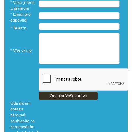
*
Vaše jméno
a příjmení
*
Email pro
odpověď
*
Telefon
*
Váš vzkaz
Odesláním
dotazu
zároveň
souhlasíte se
zpracováním