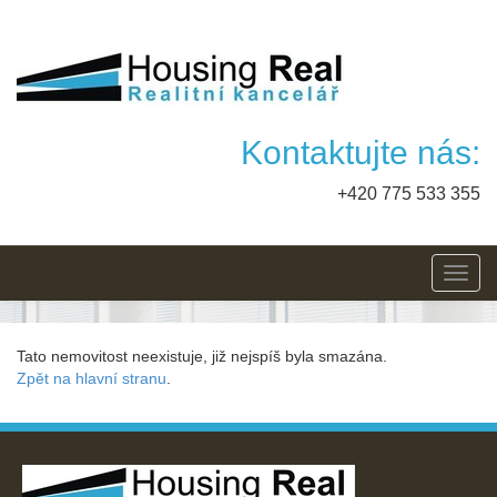
Kontaktujte nás:
+420 775 533 355
Toggl
navig
Tato nemovitost neexistuje, již nejspíš byla smazána.
Zpět na hlavní stranu
.